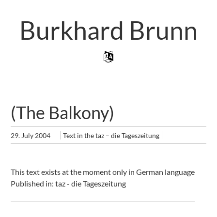
Skip
to
Burkhard Brunn
main
content
Skip to content
Menu
(The Balkony)
29. July 2004
Text in the taz – die Tageszeitung
This text exists at the moment only in German language
Published in: taz - die Tageszeitung