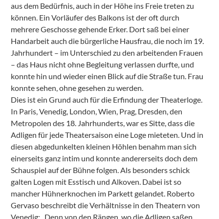
aus dem Bedürfnis, auch in der Höhe ins Freie treten zu
können. Ein Vorläufer des Balkons ist der oft durch
mehrere Geschosse gehende Erker. Dort saß bei einer
Handarbeit auch die bürgerliche Hausfrau, die noch im 19.
Jahrhundert – im Unterschied zu den arbeitenden Frauen
– das Haus nicht ohne Begleitung verlassen durfte, und
konnte hin und wieder einen Blick auf die Straße tun. Frau
konnte sehen, ohne gesehen zu werden.
Dies ist ein Grund auch für die Erfindung der Theaterloge.
In Paris, Venedig, London, Wien, Prag, Dresden, den
Metropolen des 18. Jahrhunderts, war es Sitte, dass die
Adligen für jede Theatersaison eine Loge mieteten. Und in
diesen abgedunkelten kleinen Höhlen benahm man sich
einerseits ganz intim und konnte andererseits doch dem
Schauspiel auf der Bühne folgen. Als besonders schick
galten Logen mit Esstisch und Alkoven. Dabei ist so
mancher Hühnerknochen im Parkett gelandet. Roberto
Gervaso beschreibt die Verhältnisse in den Theatern von
Venedig: „Denn von den Rängen, wo die Adligen saßen,