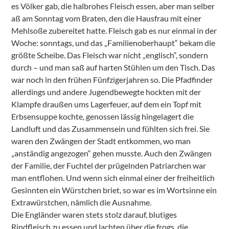
es Völker gab, die halbrohes Fleisch essen, aber man selber
aß am Sonntag vom Braten, den die Hausfrau mit einer
Mehlsoße zubereitet hatte. Fleisch gab es nur einmal in der
Woche: sonntags, und das „Familienoberhaupt“ bekam die
größte Scheibe. Das Fleisch war nicht „englisch“, sondern
durch – und man saß auf harten Stühlen um den Tisch. Das
war noch in den frühen Fünfzigerjahren so. Die Pfadfinder
allerdings und andere Jugendbewegte hockten mit der
Klampfe draußen ums Lagerfeuer, auf dem ein Topf mit
Erbsensuppe kochte, genossen lässig hingelagert die
Landluft und das Zusammensein und fühlten sich frei. Sie
waren den Zwängen der Stadt entkommen, wo man
„anständig angezogen“ gehen musste. Auch den Zwängen
der Familie, der Fuchtel der prügelnden Patriarchen war
man entflohen. Und wenn sich einmal einer der freiheitlich
Gesinnten ein Würstchen briet, so war es im Wortsinne ein
Extrawürstchen, nämlich die Ausnahme.
Die Engländer waren stets stolz darauf, blutiges
Rindfleisch zu essen und lachten über die frogs, die