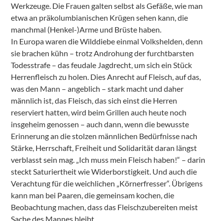
Werkzeuge. Die Frauen galten selbst als Gefäße, wie man
etwa an präkolumbianischen Krügen sehen kann, die
manchmal (Henkel-)Arme und Brüste haben.
In Europa waren die Wilddiebe einmal Volkshelden, denn
sie brachen kühn – trotz Androhung der furchtbarsten
Todesstrafe – das feudale Jagdrecht, um sich ein Stück
Herrenfleisch zu holen. Dies Anrecht auf Fleisch, auf das,
was den Mann – angeblich – stark macht und daher
männlich ist, das Fleisch, das sich einst die Herren
reserviert hatten, wird beim Grillen auch heute noch
insgeheim genossen – auch dann, wenn die bewusste
Erinnerung an die stolzen männlichen Bedürfnisse nach
Stärke, Herrschaft, Freiheit und Solidarität daran längst
verblasst sein mag. „Ich muss mein Fleisch haben!“ – darin
steckt Saturiertheit wie Widerborstigkeit. Und auch die
Verachtung für die weichlichen „Körnerfresser“. Übrigens
kann man bei Paaren, die gemeinsam kochen, die
Beobachtung machen, dass das Fleischzubereiten meist
Sache des Mannes bleibt.