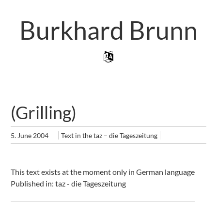
Skip
to
Burkhard Brunn
main
content
Skip to content
Menu
(Grilling)
5. June 2004
Text in the taz – die Tageszeitung
This text exists at the moment only in German language
Published in: taz - die Tageszeitung