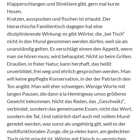
Klapperschlangen und Stinktiere gibt, gern mal kurze
Hosen.
Kratzen, ausspucken und fluchen ist erlaubt. Der
hierarchische Familientisch dagegen hat eine
disziplinierende Wirkung: es gibt Wörter, die „bei Tisch“
nicht in den Mund genommen werden dürfen, weil sie als
unanständig gelten. Es verschlägt einem den Appetit, wenn
man sie hören muss, wird behauptet. Nicht so beim Grillen.
Draußen, in freier Natur, kann herzhaft, das heißt
unverbildet, frei weg und ehrlich gesprochen werden. Man
will keine gepflegte Konservation, in der der Patriarch den
Ton angibt. Man will eher schweigen. Wenige Worte mit
langen Pausen, die dann à la Hemingway umso größeres
Gewicht bekommen. Nicht das Reden, das „Geschwätz“,
verbindet, sondern das gemeinsame Essen; nicht das Wort,
sondern die Tat. Und natürlich darf auch mit vollem Mund
geredet werden, was sonst als ungehörig gilt, weil es der
multifunktionalen Zunge, die ja vieles kann, am gedeckten
Tisch nicht erlaubt ist, Wörter mit Fleisch zu vermischen.