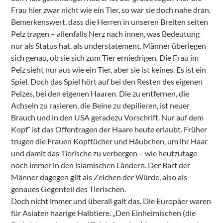
Frau hier zwar nicht wie ein Tier, so war sie doch nahe dran.
Bemerkenswert, dass die Herren in unseren Breiten selten
Pelz tragen – allenfalls Nerz nach innen, was Bedeutung
nur als Status hat, als understatement. Männer überlegen
sich genau, ob sie sich zum Tier erniedrigen. Die Frau im
Pelz sieht nur aus wie ein Tier, aber sie ist keines. Es ist ein
Spiel. Doch das Spiel hört auf bei den Resten des eigenen
Pelzes, bei den eigenen Haaren. Die zu entfernen, die
Achseln zu rasieren, die Beine zu depilieren, ist neuer
Brauch und in den USA geradezu Vorschrift. Nur auf dem
Kopf˘ ist das Offentragen der Haare heute erlaubt. Früher
trugen die Frauen Kopftücher und Häubchen, um ihr Haar
und damit das Tierische zu verbergen – wie heutzutage
noch immer in den islamischen Ländern. Der Bart der
Männer dagegen gilt als Zeichen der Würde, also als
genaues Gegenteil des Tierischen.
Doch nicht immer und überall galt das. Die Europäer waren
für Asiaten haarige Halbtiere. „Den Einheimischen (die