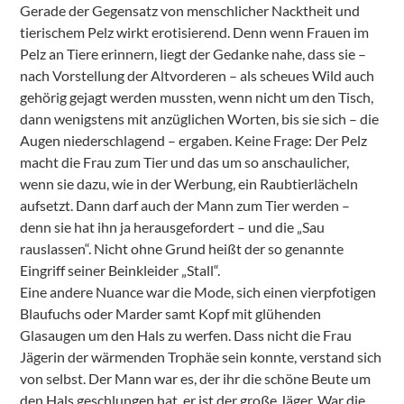
Gerade der Gegensatz von menschlicher Nacktheit und
tierischem Pelz wirkt erotisierend. Denn wenn Frauen im
Pelz an Tiere erinnern, liegt der Gedanke nahe, dass sie –
nach Vorstellung der Altvorderen – als scheues Wild auch
gehörig gejagt werden mussten, wenn nicht um den Tisch,
dann wenigstens mit anzüglichen Worten, bis sie sich – die
Augen niederschlagend – ergaben. Keine Frage: Der Pelz
macht die Frau zum Tier und das um so anschaulicher,
wenn sie dazu, wie in der Werbung, ein Raubtierlächeln
aufsetzt. Dann darf auch der Mann zum Tier werden –
denn sie hat ihn ja herausgefordert – und die „Sau
rauslassen“. Nicht ohne Grund heißt der so genannte
Eingriff seiner Beinkleider „Stall“.
Eine andere Nuance war die Mode, sich einen vierpfotigen
Blaufuchs oder Marder samt Kopf mit glühenden
Glasaugen um den Hals zu werfen. Dass nicht die Frau
Jägerin der wärmenden Trophäe sein konnte, verstand sich
von selbst. Der Mann war es, der ihr die schöne Beute um
den Hals geschlungen hat, er ist der große Jäger. War die