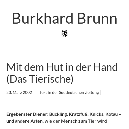
Zum
Artikel
Burkhard Brunn
Springen
Zum Inhalt Springen
Menü
Mit dem Hut in der Hand
(Das Tierische)
23. März 2002
Text in der Süddeutschen Zeitung
Ergebenster Diener: Bückling, Kratzfuß, Knicks, Kotau –
und andere Arten, wie der Mensch zum Tier wird