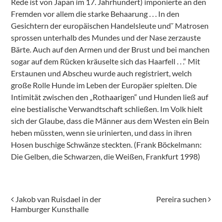
Rede ist von Japan im 17. Jahrhundert) imponierte an den
Fremden vor allem die starke Behaarung . . . In den
Gesichtern der europäischen Handelsleute und˘ Matrosen
sprossen unterhalb des Mundes und der Nase zerzauste
Bärte. Auch auf den Armen und der Brust und bei manchen
sogar auf dem Rücken kräuselte sich das Haarfell . . .“ Mit
Erstaunen und Abscheu wurde auch registriert, welch
große Rolle Hunde im Leben der Europäer spielten. Die
Intimität zwischen den „Rothaarigen“ und Hunden ließ auf
eine bestialische Verwandtschaft schließen. Im Volk hielt
sich der Glaube, dass die Männer aus dem Westen ein Bein
heben müssten, wenn sie urinierten, und dass in ihren
Hosen buschige Schwänze steckten. (Frank Böckelmann:
Die Gelben, die Schwarzen, die Weißen, Frankfurt 1998)
Beitragsnavigation
Jakob van Ruisdael in der
Pereira suchen
Hamburger Kunsthalle