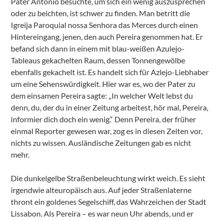
Pater Antonio besuchte, um sich ein wenig auszusprechen
oder zu beichten, ist schwer zu finden. Man betritt die
Igreija Paroquial nossa Senhora das Merces durch einen
Hintereingang, jenen, den auch Pereira genommen hat. Er
befand sich dann in einem mit blau-weißen Azulejo-
Tableaus gekachelten Raum, dessen Tonnengewölbe
ebenfalls gekachelt ist. Es handelt sich für Azlejo-Liebhaber
um eine Sehenswürdigkeit. Hier war es, wo der Pater zu
dem einsamen Pereira sagte: „In welcher Welt lebst du
denn, du, der du in einer Zeitung arbeitest, hör mal, Pereira,
informier dich doch ein wenig.“ Denn Pereira, der früher
einmal Reporter gewesen war, zog es in diesen Zeiten vor,
nichts zu wissen. Ausländische Zeitungen gab es nicht
mehr.
Die dunkelgelbe Straßenbeleuchtung wirkt weich. Es sieht
irgendwie alteuropäisch aus. Auf jeder Straßenlaterne
thront ein goldenes Segelschiff, das Wahrzeichen der Stadt
Lissabon. Als Pereira – es war neun Uhr abends, und er