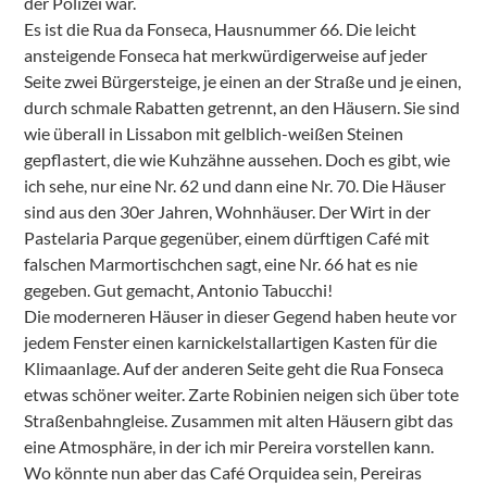
der Polizei war.
Es ist die Rua da Fonseca, Hausnummer 66. Die leicht
ansteigende Fonseca hat merkwürdigerweise auf jeder
Seite zwei Bürgersteige, je einen an der Straße und je einen,
durch schmale Rabatten getrennt, an den Häusern. Sie sind
wie überall in Lissabon mit gelblich-weißen Steinen
gepflastert, die wie Kuhzähne aussehen. Doch es gibt, wie
ich sehe, nur eine Nr. 62 und dann eine Nr. 70. Die Häuser
sind aus den 30er Jahren, Wohnhäuser. Der Wirt in der
Pastelaria Parque gegenüber, einem dürftigen Café mit
falschen Marmortischchen sagt, eine Nr. 66 hat es nie
gegeben. Gut gemacht, Antonio Tabucchi!
Die moderneren Häuser in dieser Gegend haben heute vor
jedem Fenster einen karnickelstallartigen Kasten für die
Klimaanlage. Auf der anderen Seite geht die Rua Fonseca
etwas schöner weiter. Zarte Robinien neigen sich über tote
Straßenbahngleise. Zusammen mit alten Häusern gibt das
eine Atmosphäre, in der ich mir Pereira vorstellen kann.
Wo könnte nun aber das Café Orquidea sein, Pereiras