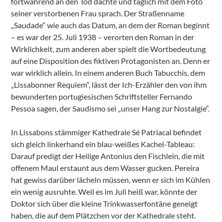
fortwährend an den Tod dachte und täglich mit dem Foto
seiner verstorbenen Frau sprach. Der Straßenname
„Saudade“ wie auch das Datum, an dem der Roman beginnt
– es war der 25. Juli 1938 – verorten den Roman in der
Wirklichkeit, zum anderen aber spielt die Wortbedeutung
auf eine Disposition des fiktiven Protagonisten an. Denn er
war wirklich allein. In einem anderen Buch Tabucchis, dem
„Lissabonner Requiem“, lässt der Ich-Erzähler den von ihm
bewunderten portugiesischen Schriftsteller Fernando
Pessoa sagen, der Saudismo sei „unser Hang zur Nostalgie“.
In Lissabons stämmiger Kathedrale Sé Patriacal befindet
sich gleich linkerhand ein blau-weißes Kachel-Tableau:
Darauf predigt der Heilige Antonius den Fischlein, die mit
offenem Maul erstaunt aus dem Wasser gucken. Pereira
hat gewiss darüber lächeln müssen, wenn er sich im Kühlen
ein wenig ausruhte. Weil es im Juli heiß war, könnte der
Doktor sich über die kleine Trinkwasserfontäne geneigt
haben, die auf dem Plätzchen vor der Kathedrale steht.