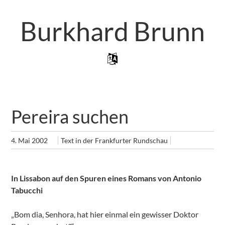
Zum
Artikel
Burkhard Brunn
Springen
Zum Inhalt Springen
Menü
Pereira suchen
4. Mai 2002
Text in der Frankfurter Rundschau
In Lissabon auf den Spuren eines Romans von Antonio
Tabucchi
„Bom dia, Senhora, hat hier einmal ein gewisser Doktor