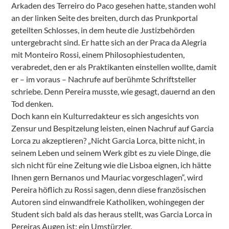
Arkaden des Terreiro do Paco gesehen hatte, standen wohl
an der linken Seite des breiten, durch das Prunkportal
geteilten Schlosses, in dem heute die Justizbehörden
untergebracht sind. Er hatte sich an der Praca da Alegria
mit Monteiro Rossi, einem Philosophiestudenten,
verabredet, den er als Praktikanten einstellen wollte, damit
er – im voraus – Nachrufe auf berühmte Schriftsteller
schriebe. Denn Pereira musste, wie gesagt, dauernd an den
Tod denken.
Doch kann ein Kulturredakteur es sich angesichts von
Zensur und Bespitzelung leisten, einen Nachruf auf Garcia
Lorca zu akzeptieren? „Nicht Garcia Lorca, bitte nicht, in
seinem Leben und seinem Werk gibt es zu viele Dinge, die
sich nicht für eine Zeitung wie die Lisboa eignen, ich hätte
Ihnen gern Bernanos und Mauriac vorgeschlagen“, wird
Pereira höflich zu Rossi sagen, denn diese französischen
Autoren sind einwandfreie Katholiken, wohingegen der
Student sich bald als das heraus stellt, was Garcia Lorca in
Pereiras Augen ist: ein Umstürzler.