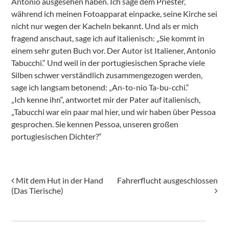
Antonio ausgesehen haben. Ich sage dem Priester,
während ich meinen Fotoapparat einpacke, seine Kirche sei
nicht nur wegen der Kacheln bekannt. Und als er mich
fragend anschaut, sage ich auf italienisch: „Sie kommt in
einem sehr guten Buch vor. Der Autor ist Italiener, Antonio
Tabucchi.“ Und weil in der portugiesischen Sprache viele
Silben schwer verständlich zusammengezogen werden,
sage ich langsam betonend: „An-to-nio Ta-bu-cchi.“
„Ich kenne ihn“, antwortet mir der Pater auf italienisch,
„Tabucchi war ein paar mal hier, und wir haben über Pessoa
gesprochen. Sie kennen Pessoa, unseren großen
portugiesischen Dichter?“
Beitragsnavigation
Mit dem Hut in der Hand
Fahrerflucht ausgeschlossen
(Das Tierische)