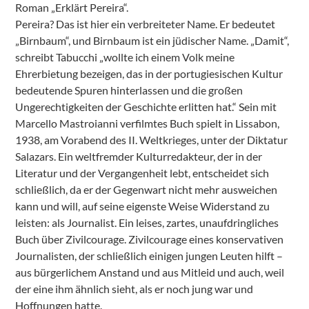
Roman „Erklärt Pereira“.
Pereira? Das ist hier ein verbreiteter Name. Er bedeutet
„Birnbaum“, und Birnbaum ist ein jüdischer Name. „Damit“,
schreibt Tabucchi „wollte ich einem Volk meine
Ehrerbietung bezeigen, das in der portugiesischen Kultur
bedeutende Spuren hinterlassen und die großen
Ungerechtigkeiten der Geschichte erlitten hat.“ Sein mit
Marcello Mastroianni verfilmtes Buch spielt in Lissabon,
1938, am Vorabend des II. Weltkrieges, unter der Diktatur
Salazars. Ein weltfremder Kulturredakteur, der in der
Literatur und der Vergangenheit lebt, entscheidet sich
schließlich, da er der Gegenwart nicht mehr ausweichen
kann und will, auf seine eigenste Weise Widerstand zu
leisten: als Journalist. Ein leises, zartes, unaufdringliches
Buch über Zivilcourage. Zivilcourage eines konservativen
Journalisten, der schließlich einigen jungen Leuten hilft –
aus bürgerlichem Anstand und aus Mitleid und auch, weil
der eine ihm ähnlich sieht, als er noch jung war und
Hoffnungen hatte.