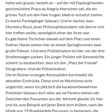
hatte sein graues Jackett an – auf der mit Papiergirlanden
geschmückten Praca da Alegria Menschen sah, die ein
grünes Tuch um den Hals trugen, blieb er entsetzt stehen.
Es waren Parteigänger Salazars. Und er dachte, dass
Monteiro Rossi, jener Philosophiestudent, mit dem er sich
hier treffen wollte, womöglich einer der ihren war.
Es gab kleine Tischchen damals auf dem Platz und einen
Kellner. Heute stehen hier an einem Springbrunnen zwei
große Palmen. Und eine Polizeistation ist hier, vor der drei
Streifenwagen parken. Ein junger Polizist mit Sonnenbrille
scheint zu beobachten, dass ich den „Platz der Freude“
fotografiere. Und die Polizeistation.
Die im Roman erzeugte Atmosphäre durchwebt die
aktuellen Eindrücke. Diese sind im Wortsinne nicht
ungetrübt, wenn ich plötzlich die karabinerbewehrten
Polizisten Salazars dort sehe, wo sie Pereira stehen sah.
Zwischen den Passanten aus der Jetztzeit glaube ich, hier
und da, zum Beispiel auf jener Bank dort drüben, nach der
Mode von 1938 gekleidete Personen zu bemerken, die