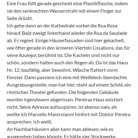
Eine Frau füllt gerade geschickt eine Plastikflasche, indem
sie den senkrechten Wasserstrahl mit einem Finger zur
Seite drückt.
Ich gehe dann an der Kathedrale vorbei die Rua Rosa
hinauf. Bald zweigt linkerhand wieder die Rua da Saudade
ab. Es regnet. Einige Häuserfassaden sind hier gekachelt,
wie öfter gerade in den ärmeren Vierteln Lissabons, das für
seine Azulejos berühmt ist. Die Kacheln sind nicht nur
schön, sondern halten auch den Regen ab. Da ist das Haus
Nr. 12, baufällig, aber bewohnt. Wäsche flattert vorm
Fenster. Dann passiere ich eine mit Wellblech überdachte
Ausgrabungsstelle; man hat hier, steht auf einem Schild, ein
römisches Theater gefunden. Die folgenden Gebäude
wurden irgendwann abgerissen. Pereiras Haus existiert
nicht. Seine Adresse aufzuspüren, ist ebenso naiv, als
wollte ich Marcello Mastroianni hinfort mit Doktor Pereira
ansprechen. Ich weiß.
An Nachbarhäusern aber kann man ablesen, wie es
ausgesehen haben könnte. Es hätte vier Stockwerke