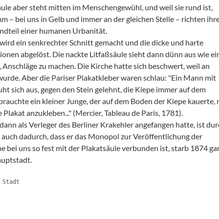
äule aber steht mitten im Menschengewühl, und weil sie rund ist,
m – bei uns in Gelb und immer an der gleichen Stelle – richten ihr
ndteil einer humanen Urbanität.
wird ein senkrechter Schnitt gemacht und die dicke und harte
onen abgelöst. Die nackte Litfaßsäule sieht dann dünn aus wie ei
 Anschläge zu machen. Die Kirche hatte sich beschwert, weil an
rde. Aber die Pariser Plakatkleber waren schlau: "Ein Mann mit
ht sich aus, gegen den Stein gelehnt, die Kiepe immer auf dem
auchte ein kleiner Junge, der auf dem Boden der Kiepe kauerte, 
Plakat anzukleben..." (Mercier, Tableau de Paris, 1781).
d dann als Verleger des Berliner Krakehler angefangen hatte, ist du
 auch dadurch, dass er das Monopol zur Veröffentlichung der
 bei uns so fest mit der Plakatsäule verbunden ist, starb 1874 ga
auptstadt.
 Stadt