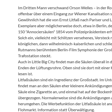
Im Dritten Mann verschwand Orson Welles – in der Rolle
offenbar über einem Eingang zur Wiener Kanalisation st
Gewöhnlich hat die von Ernst Litfaß nach Pariser und 
Exemplare aber möglicherweise doch, etwa in Berlin, de
150 "Annociersäulen" 1854 vom Polizeipräsidenten erh
Solch ein, vielleicht mit Schlitzen versehenes, Verst
königlichen, dann wilhelminisch-kaiserlichen und schlie
Rutmanns berühmtem Berlin-Film Symphonie der Großsta
Trafostation steckt.
Auch in Little Big City findet man die Säulen überall in
Enden der Lüftungsrohre. Oben sind sie dort mit einer
lesen ist.
Litfaßsäulen sind ein Ingredienz der Großstadt. Im U
findet man an den Säulen eher kleinere Ankündigunge
Säule eine Zigarette an, und einmal hat auf der Bocke
übergezogen. Normalerweise sind die Ankündigungen ab
herumgehen. Die Werbefunktion der Litfaßsäule ist ande
Flohmarkt. Information statt Überwältigung.