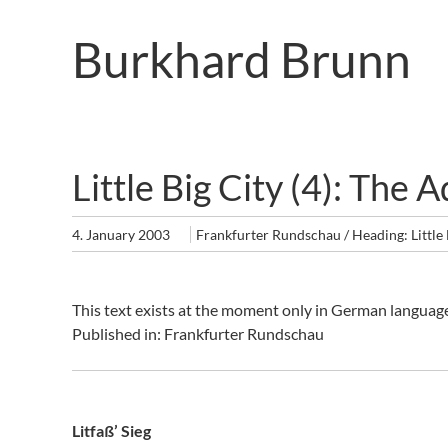
Skip
to
Burkhard Brunn
main
content
Little Big City (4): The A
4. January 2003
Frankfurter Rundschau / Heading: Little 
This text exists at the moment only in German languag
Published in: Frankfurter Rundschau
Litfaß’ Sieg