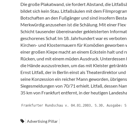
Die große Plakatwand, sie fordert Abstand, die Litfaßs
bildet sich kein Stau. Litfaßsäulen mit dem Filmprogram
Botschaften an den Fußgänger und sind insofern Besta
Merkwürdig anzusehen ist die Schälung. Mit einer Flex 
Schicht tausender übereinander gekleisterten Informati
geschorenes Schaf. Im 18. Jahrhundert war es verboten,
Kirchen- und Klostermauern für Komödien geworben wu
einer großen Kiepe macht an einem Eckstein halt und ru
Rücken, und mit einem müden Ausdruck. Unterdessen br
die Hände auszustrecken, um das mit Kleister getränkte 
Ernst Litfaß, der in Berlin einst als Theaterdirektor un
seine Konzession ein reicher Mann geworden, übrigens
Siegesmeldungen von 70/71 erhielt. Litfaß, dessen Name
35 km von Frankfurt entfernt, in der heutigen Landesh
Frankfurter Rundschau v. 04.01.2003, S.30, Ausgabe: S
Advertising Pillar