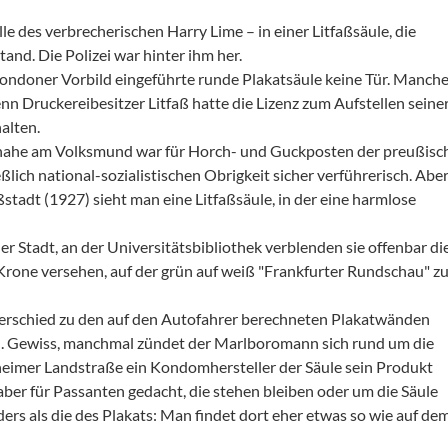
 des verbrecherischen Harry Lime – in einer Litfaßsäule, die
and. Die Polizei war hinter ihm her.
Londoner Vorbild eingeführte runde Plakatsäule keine Tür. Manch
nn Druckereibesitzer Litfaß hatte die Lizenz zum Aufstellen seine
alten.
eck nahe am Volksmund war für Horch- und Guckposten der preußisc
ßlich national-sozialistischen Obrigkeit sicher verführerisch. Aber
dt (1927) sieht man eine Litfaßsäule, in der eine harmlose
 der Stadt, an der Universitätsbibliothek verblenden sie offenbar di
 Krone versehen, auf der grün auf weiß "Frankfurter Rundschau" z
nterschied zu den auf den Autofahrer berechneten Plakatwänden
n. Gewiss, manchmal zündet der Marlboromann sich rund um die
nheimer Landstraße ein Kondomhersteller der Säule sein Produkt
er für Passanten gedacht, die stehen bleiben oder um die Säule
rs als die des Plakats: Man findet dort eher etwas so wie auf de