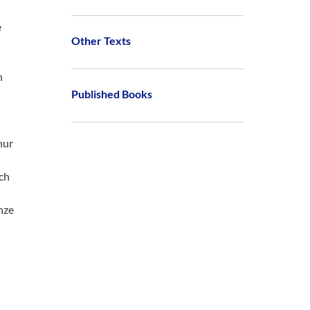
e
Other Texts
n
Published Books
nur
rch
nze