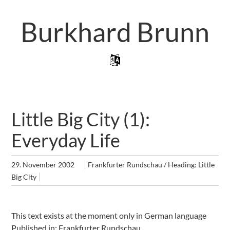
Skip
to
Burkhard Brunn
main
content
Skip to content
Menu
Little Big City (1):
Everyday Life
29. November 2002
Frankfurter Rundschau / Heading: Little
Big City
This text exists at the moment only in German language
Published in: Frankfurter Rundschau