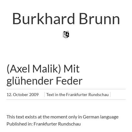
Skip
to
Burkhard Brunn
main
content
Skip to content
Menu
(Axel Malik) Mit
glühender Feder
12. October 2009
Text in the Frankfurter Rundschau
This text exists at the moment only in German language
Published in: Frankfurter Rundschau