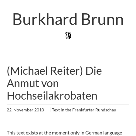
Skip
to
Burkhard Brunn
main
content
Skip to content
Menu
(Michael Reiter) Die
Anmut von
Hochseilakrobaten
22. November 2010
Text in the Frankfurter Rundschau
This text exists at the moment only in German language