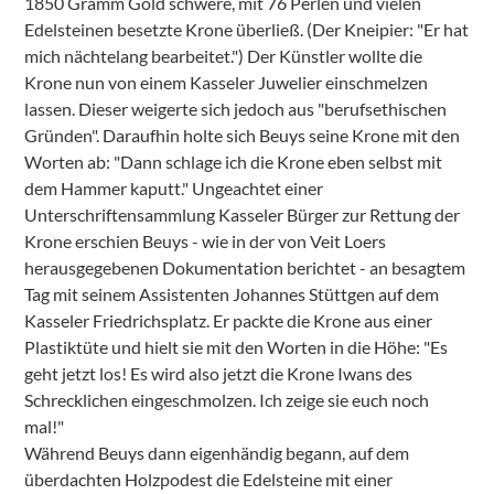
1850 Gramm Gold schwere, mit 76 Perlen und vielen
Edelsteinen besetzte Krone überließ. (Der Kneipier: "Er hat
mich nächtelang bearbeitet.") Der Künstler wollte die
Krone nun von einem Kasseler Juwelier einschmelzen
lassen. Dieser weigerte sich jedoch aus "berufsethischen
Gründen". Daraufhin holte sich Beuys seine Krone mit den
Worten ab: "Dann schlage ich die Krone eben selbst mit
dem Hammer kaputt." Ungeachtet einer
Unterschriftensammlung Kasseler Bürger zur Rettung der
Krone erschien Beuys - wie in der von Veit Loers
herausgegebenen Dokumentation berichtet - an besagtem
Tag mit seinem Assistenten Johannes Stüttgen auf dem
Kasseler Friedrichsplatz. Er packte die Krone aus einer
Plastiktüte und hielt sie mit den Worten in die Höhe: "Es
geht jetzt los! Es wird also jetzt die Krone Iwans des
Schrecklichen eingeschmolzen. Ich zeige sie euch noch
mal!"
Während Beuys dann eigenhändig begann, auf dem
überdachten Holzpodest die Edelsteine mit einer