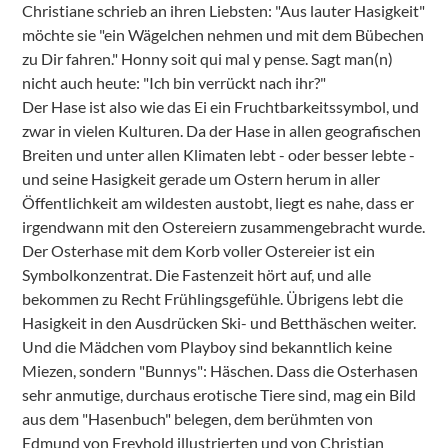
Christiane schrieb an ihren Liebsten: "Aus lauter Hasigkeit"
möchte sie "ein Wägelchen nehmen und mit dem Bübechen
zu Dir fahren." Honny soit qui mal y pense. Sagt man(n)
nicht auch heute: "Ich bin verrückt nach ihr?"
Der Hase ist also wie das Ei ein Fruchtbarkeitssymbol, und
zwar in vielen Kulturen. Da der Hase in allen geografischen
Breiten und unter allen Klimaten lebt - oder besser lebte -
und seine Hasigkeit gerade um Ostern herum in aller
Öffentlichkeit am wildesten austobt, liegt es nahe, dass er
irgendwann mit den Ostereiern zusammengebracht wurde.
Der Osterhase mit dem Korb voller Ostereier ist ein
Symbolkonzentrat. Die Fastenzeit hört auf, und alle
bekommen zu Recht Frühlingsgefühle. Übrigens lebt die
Hasigkeit in den Ausdrücken Ski- und Betthäschen weiter.
Und die Mädchen vom Playboy sind bekanntlich keine
Miezen, sondern "Bunnys": Häschen. Dass die Osterhasen
sehr anmutige, durchaus erotische Tiere sind, mag ein Bild
aus dem "Hasenbuch" belegen, dem berühmten von
Edmund von Freyhold illustrierten und von Christian