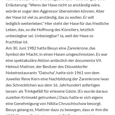
Erläuterung: "Wenn der Hase nicht so anständig wäre,
würde er sogar den Aggressor überwinden können. Aber
der Hase ist viel zu anständig, das zu wollen. Er will
lediglich weiterleben." Hier steht der Hase für das friedliche
Leben, das, so die Hoffnung des Künstlers, letztlich
unbesiegbar sei. Unbesiegbar? Ja, weil der Hase so
fruchtbar ist.
Am 30. Juni 1982 hatte Beuys eine Zarenkrone, das
Symbol der Macht, in einen Hasen umgeschmolzen. Es war
eine spektakuläre Aktion anlässlich der documenta VII.
Helmut Mattner, der Besitzer des Düsseldorfer
Nobelrestaurants "Datscha", hatte sich 1961 von dem
Juwelier Rene Kern eine Nachbildung der Zarenkrone Iwan
des Schrecklichen aus dem 16. Jahrhundert anfertigen
lassen: als Trinkgefäß für erlesene Gäste. (Es wurde daraus
zuzeiten Krimsekt getrunken.) Dazu hatte er sich eigens
eine Genehmigung von Nikita Chruschtschow besorgt.
Beuys gelang es, Mattner dazu zu bewegen, dass er ihm die