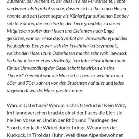
Zauberer, der Alchemist, der alles in alles verwandelte, liebte
den Hasen als Symbol so sehr, dass er sich selber einen Hasen
nannte und den Hasen sogar als Kühlerfigur auf seinen Bentley
setzte. Für ihn, der eine Partei der Tiere gründete, zu deren
Mitgliedern außer den Hasen und Elefanten auch Engel
gehörten, war der Hase das Symbol der Umwandlung und des
Neubeginns. Beuys war sich der Fruchtbarkeitssymbolik,
welche den Hasen zum Osterhasen macht, sehr wohl bewusst.
So behauptete er etwa vieldeutig, "ein toter Hase könne mehr
für die Umwandlung der Gesellschaft bewirken als eine
Theorie". Gemeint war die Marxsche Theorie, welche in den
60er und 70er Jahren von den Studenten auf alles und jedes
angewandt wurde; Marx passte immer.
Warum Osterhase? Warum nicht Osterfuchs? Kein Witz,
im Hannoverschen brachte einst der Fuchs die Eier; sie
hießen Vosseier. Und in der Rhön und Thüringen der
Storch, der ja die Wickelkinder bringt. Woanders der
Kuckuck. In Tirol das Huhn. Weil diese Alpenbewohner