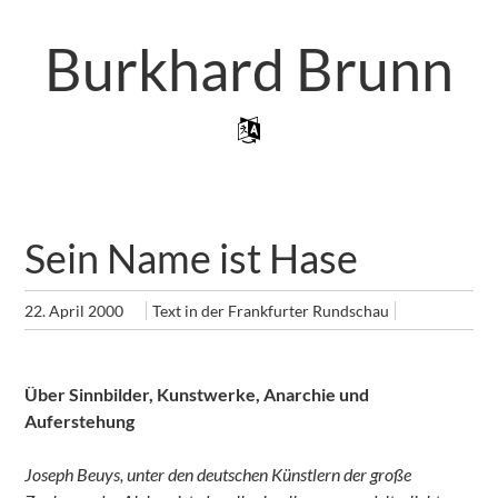
Zum
Artikel
Burkhard Brunn
Springen
Zum Inhalt Springen
Menü
Sein Name ist Hase
22. April 2000
Text in der Frankfurter Rundschau
Über Sinnbilder, Kunstwerke, Anarchie und
Auferstehung
Joseph Beuys, unter den deutschen Künstlern der große