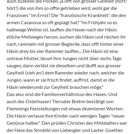
auch zuzeiten die Pocken, ja offt von grosser Geilheit (hört!
hört!) die von ihm so offte getrieben wird, wohl gar die
Franzosen." Im Ernst? Die "französische Krankheit", die den
armen Casanova so oft geplagt hat? "Im Frühjahr so es
halbwege Wetter ist, lauffen die Hasen nach der Häsin
etliche Meilweges herum, suchen die Häsin und riechen ihr
nach, rammeln mit grosser Begierde, dass offt hinter einer
Häsin drey bis vier Rammler lauffen... Die Häsin ist eine
untreue Mutter, lässet ihre Jungen nicht über sechs Tage
saugen, dann verläst sie dieselben und läufft aus grosser
Geylheit (sieh an!) dem Rammler wieder nach, welcher die
Jungen, wann er sie frisch findet, auffrist, damit er die
Häsin wiederumb zur Geylheit brauchen möge."
Das also sind die Familienverhältnisse des Hasen. Und
auch des Osterhasen! Tiervater Brehm bestätigt von
Flemmings Feststellungen mit etwas dezenteren Worten:
Die Häsin verlasse ihre Kinder nach wenigen Tagen "neuer
Genüsse halber". Den prüden Christen des Mittelalters war
der Hase das Sinnbild von Liebesgier und Laster. Goethes