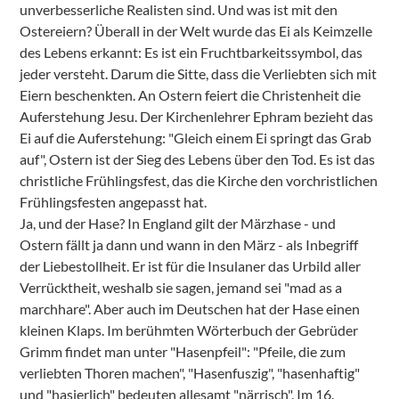
unverbesserliche Realisten sind. Und was ist mit den
Ostereiern? Überall in der Welt wurde das Ei als Keimzelle
des Lebens erkannt: Es ist ein Fruchtbarkeitssymbol, das
jeder versteht. Darum die Sitte, dass die Verliebten sich mit
Eiern beschenkten. An Ostern feiert die Christenheit die
Auferstehung Jesu. Der Kirchenlehrer Ephram bezieht das
Ei auf die Auferstehung: "Gleich einem Ei springt das Grab
auf", Ostern ist der Sieg des Lebens über den Tod. Es ist das
christliche Frühlingsfest, das die Kirche den vorchristlichen
Frühlingsfesten angepasst hat.
Ja, und der Hase? In England gilt der Märzhase - und
Ostern fällt ja dann und wann in den März - als Inbegriff
der Liebestollheit. Er ist für die Insulaner das Urbild aller
Verrücktheit, weshalb sie sagen, jemand sei "mad as a
marchhare". Aber auch im Deutschen hat der Hase einen
kleinen Klaps. Im berühmten Wörterbuch der Gebrüder
Grimm findet man unter "Hasenpfeil": "Pfeile, die zum
verliebten Thoren machen", "Hasenfuszig", "hasenhaftig"
und "hasierlich" bedeuten allesamt "närrisch". Im 16.