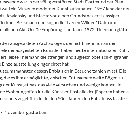
egsende war in der völlig zerstörten Stadt Dortmund der Plan
twall ein Museum moderner Kunst aufzubauen. 1967 fand der ne
nis, Jawlensky und Macke vor, einen Grundstock erstklassiger
, Kirchner, Beckmann und sogar die "Neuen Wilden" Dahn und
eiblichen Akt. Große Empörung – im Jahre 1972. Thiemann glätte
 den ausgebildeten Archäologen, der nicht mehr nur an der
Viele der ausgestellten Künstler haben heute internationalen Ruf: 
ers liebte Thiemann die strengen und zugleich poetisch-filigranen
 Einzelausstellung eingerichtet hat.
Museumsmanager, dessen Erfolg sich in Besucherzahlen misst. Die
, die es ihm ermöglichte, zwischen Entlegenem weite Bögen zu
 der Kunst, etwas, das viele versuchen und wenige können. In
e Wohnung offen für die Künstler. Fast alle der jüngeren haben 
schers zugehört, der in den 50er Jahren den Entschluss fasste, s
17. November gestorben.