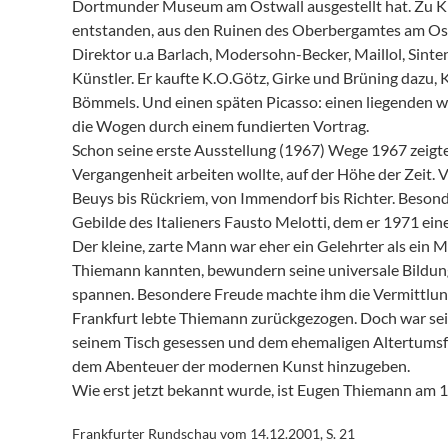
Dortmunder Museum am Ostwall ausgestellt hat. Zu Kri
entstanden, aus den Ruinen des Oberbergamtes am Os
Direktor u.a Barlach, Modersohn-Becker, Maillol, Sinte
Künstler. Er kaufte K.O.Götz, Girke und Brüning dazu
Bömmels. Und einen späten Picasso: einen liegenden w
die Wogen durch einem fundierten Vortrag.
Schon seine erste Ausstellung (1967) Wege 1967 zeigte
Vergangenheit arbeiten wollte, auf der Höhe der Zeit. 
Beuys bis Rückriem, von Immendorf bis Richter. Besond
Gebilde des Italieners Fausto Melotti, dem er 1971 eine
Der kleine, zarte Mann war eher ein Gelehrter als ein 
Thiemann kannten, bewundern seine universale Bildung
spannen. Besondere Freude machte ihm die Vermittlung
Frankfurt lebte Thiemann zurückgezogen. Doch war sein
seinem Tisch gesessen und dem ehemaligen Altertumsfor
dem Abenteuer der modernen Kunst hinzugeben.
Wie erst jetzt bekannt wurde, ist Eugen Thiemann am 
Frankfurter Rundschau vom 14.12.2001, S. 21