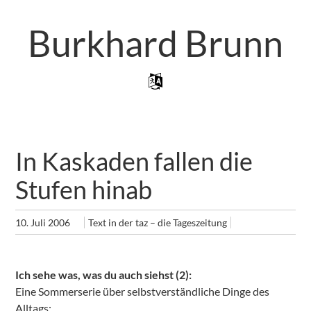
Zum
Artikel
Burkhard Brunn
Springen
Zum Inhalt Springen
Menü
In Kaskaden fallen die
Stufen hinab
10. Juli 2006
Text in der taz – die Tageszeitung
Ich sehe was, was du auch siehst (2):
Eine Sommerserie über selbstverständliche Dinge des
Alltags: