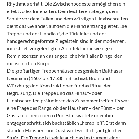
Rhythmus erhält. Die Zwischenpodeste ermöglichen ein
effektvolles Innehalten. Dem leichteren Steigen, dem
Schutz vor dem Fallen und dem würdigen Hinabschreiten
dient das Geländer, auf dem die Hand entlang gleitet. Die
Treppe und der Handlauf, die Türklinke und der
handgerecht geformte Ziegelstein sind in der modernen,
industriell vorgefertigten Architektur die wenigen
Reminiszenzen an das angebliche Maß aller Dinge: den
menschlichen Körper.
Die großartigen Treppenhäuser des genialen Balthasar
Neumann (1687 bis 1753) in Bruchsal, Brühl und
Würzburg sind Konstruktionen für das Ritual der
Begrüßung. Die Treppe und das Hinauf- oder
Hinabschreiten präludieren das Zusammentreffen. Es war
eine Frage des Rangs, ob der Hausherr – der Fürst – den
Gast auf einem oberen Podest erwartete oder ihm
entgegenschritt, sich buchstäblich „herabließ“. Erst dann
standen Hausherr und Gast wortwörtlich „auf gleicher
Stufe“. Die Treppe ist seit je auch das Instrument einer