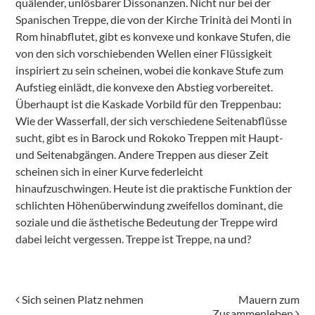
quälender, unlösbarer Dissonanzen. Nicht nur bei der
Spanischen Treppe, die von der Kirche Trinità dei Monti in
Rom hinabflutet, gibt es konvexe und konkave Stufen, die
von den sich vorschiebenden Wellen einer Flüssigkeit
inspiriert zu sein scheinen, wobei die konkave Stufe zum
Aufstieg einlädt, die konvexe den Abstieg vorbereitet.
Überhaupt ist die Kaskade Vorbild für den Treppenbau:
Wie der Wasserfall, der sich verschiedene Seitenabflüsse
sucht, gibt es in Barock und Rokoko Treppen mit Haupt-
und Seitenabgängen. Andere Treppen aus dieser Zeit
scheinen sich in einer Kurve federleicht
hinaufzuschwingen. Heute ist die praktische Funktion der
schlichten Höhenüberwindung zweifellos dominant, die
soziale und die ästhetische Bedeutung der Treppe wird
dabei leicht vergessen. Treppe ist Treppe, na und?
Beitragsnavigation
Sich seinen Platz nehmen
Mauern zum
Zusammenleben