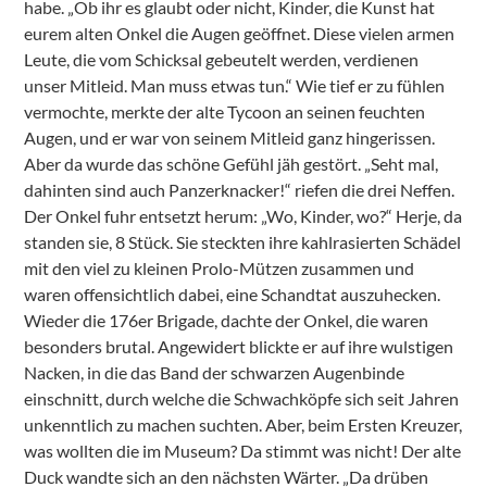
habe. „Ob ihr es glaubt oder nicht, Kinder, die Kunst hat
eurem alten Onkel die Augen geöffnet. Diese vielen armen
Leute, die vom Schicksal gebeutelt werden, verdienen
unser Mitleid. Man muss etwas tun.“ Wie tief er zu fühlen
vermochte, merkte der alte Tycoon an seinen feuchten
Augen, und er war von seinem Mitleid ganz hingerissen.
Aber da wurde das schöne Gefühl jäh gestört. „Seht mal,
dahinten sind auch Panzerknacker!“ riefen die drei Neffen.
Der Onkel fuhr entsetzt herum: „Wo, Kinder, wo?“ Herje, da
standen sie, 8 Stück. Sie steckten ihre kahlrasierten Schädel
mit den viel zu kleinen Prolo-Mützen zusammen und
waren offensichtlich dabei, eine Schandtat auszuhecken.
Wieder die 176er Brigade, dachte der Onkel, die waren
besonders brutal. Angewidert blickte er auf ihre wulstigen
Nacken, in die das Band der schwarzen Augenbinde
einschnitt, durch welche die Schwachköpfe sich seit Jahren
unkenntlich zu machen suchten. Aber, beim Ersten Kreuzer,
was wollten die im Museum? Da stimmt was nicht! Der alte
Duck wandte sich an den nächsten Wärter. „Da drüben