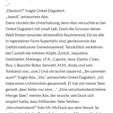
…“
„Deutsch?“ fragte Onkel Dagobert.
„Jawoll,“ antwortete Abs.
Dann stockte die Unterhaltung, denn Abs versuchte es bei
Onkel Dagobert mit small talk. Doch die Grossen dieser
Welt finden einander letztendlich faszinierend. Da sie alle
in irgendeiner Form Superlativ sind, geniessensie das
Gefühl exklusiver Gemeinsamkeit. Tatsächlich verkehren
bei Castelli die tollsten Köpfe. (Linich, Jaqueline,
Geldzahler, Malanga, J.F.K., Capote, Jane, Danto, Claes,
Roy, J. Booster Bobo, Sennett, M.M., Andy und sein
Tonband usw., usw.) Und sie lachen dauernd. „Sie sammeln
auch?“ fragte Abs. „Yes,“ antwortete Onkel Dagobert, „Ich
habe einen Lichtenstein gesammelt. Er hat mir meine Taler
gemalt, aber leider nur eine …“ „Eine verschwindend kleine
Menge Taler,“ meinte Abs, der wusste, wie Duck sich
empört hatte, dass Milliarden Taler fehlten.
„Verschwindend?“ fuhr Mr. McDuck aus dem Sessel. So