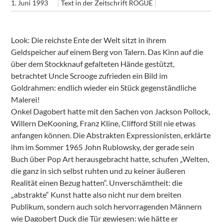
1. Juni 1993
Text in der Zeitschrift ROGUE
Look: Die reichste Ente der Welt sitzt in ihrem
Geldspeicher auf einem Berg von Talern. Das Kinn auf die
über dem Stockknauf gefalteten Hände gestützt,
betrachtet Uncle Scrooge zufrieden ein Bild im
Goldrahmen: endlich wieder ein Stück gegenständliche
Malerei!
Onkel Dagobert hatte mit den Sachen von Jackson Pollock,
Willern DeKooning, Franz Kline, Clifford Still nie etwas
anfangen können. Die Abstrakten Expressionisten, erklärte
ihm im Sommer 1965 John Rublowsky, der gerade sein
Buch über Pop Art herausgebracht hatte, schufen „Welten,
die ganz in sich selbst ruhten und zu keiner äußeren
Realität einen Bezug hatten“. Unverschämtheit: die
„abstrakte“ Kunst hatte also nicht nur dem breiten
Publikum, sondern auch solch hervorragenden Männern
wie Dagobert Duck die Tür gewiesen: wie hätte er