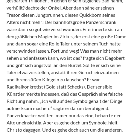
gesparten Trillionen, in denen er sein tägliches Bad nahm,
verhüllt? dachte der Onkel. Aber dann sähe er seinen
Tresor, diesen Jungbrunnen, diesen Quickborn seines
Alters nicht mehr! Der bahnhofsgroße Panzerschrank
wäre dann so gut wie verschwunden. Er erinnerte sich an
den gräßlichen Magier im Zirkus, der erst eine große Dame
und dann sogar eine Rolle Taler unter seinem Tuch hatte
verschwinden lassen. Fort und weg! Was man nicht mehr
sehen und anfassen kann, wo ist das? fragte sich Dagobert
und griff sich angstvoll an den Bürzel. Sollte er sich seine
Taler etwa vorstellen, anstatt ihren Geruch einzuatmen
und ihrem süßen Klingeln zu lauschen? Er war
Radikalkonkretist (Gold statt Schecks). Der sensible
Künstler merkte indessen, daß das Gespräch eine falsche
Richtung nahm. „Jch will auf den Symbolgehalt der Dinge
aufmerksam machen!“ sagte er darum beruhigend.
Panzerknacker wollten immer nur das eine, beharrte der
Alte uneinsichtig. Aber es gehe doch um Symbole, hielt
Christo dagegen. Und es gehe doch auch um die anderen.