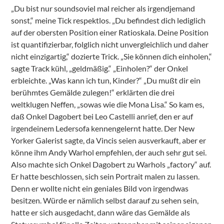
„Du bist nur soundsoviel mal reicher als irgendjemand
sonst,“ meine Tick respektlos. „Du befindest dich lediglich
auf der obersten Position einer Ratioskala. Deine Position
ist quantifizierbar, folglich nicht unvergleichlich und daher
nicht einzigartig,“ dozierte Trick. „Sie können dich einholen,“
sagte Track kühl, „geldmäßig.“ „Einholen?“ der Onkel
erbleichte. „Was kann ich tun, Kinder?“ „Du mußt dir ein
berühmtes Gemälde zulegen!“ erklärten die drei
weltklugen Neffen, „sowas wie die Mona Lisa.“ So kam es,
daß Onkel Dagobert bei Leo Castelli anrief, den er auf
irgendeinem Ledersofa kennengelernt hatte. Der New
Yorker Galerist sagte, da Vincis seien ausverkauft, aber er
könne ihm Andy Warhol empfehlen, der auch sehr gut sei.
Also machte sich Onkel Dagobert zu Warhols „factory“ auf.
Er hatte beschlossen, sich sein Portrait malen zu lassen.
Denn er wollte nicht ein geniales Bild von irgendwas
besitzen. Würde er nämlich selbst darauf zu sehen sein,
hatte er sich ausgedacht, dann wäre das Gemälde als