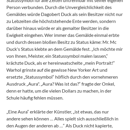
Statussymbol für alle Zeiten untrennbar mit seiner eigenen
Person verbunden. Durch die Unvergleichlichkeit des
Gemäldes würde Dagobert Duck als sein Besitzer nicht nur
zu Lebzeiten die höchststehende Ente werden, sondern
darüber hinaus würde er als gemalter Besitzer in die
Ewigkeit eingehen. Wer immer das Gemälde einmal erbte
und durch dessen bloßen Besitz zu Status käme: Mr. Mc
Duck's Status klebte an dem Gemälde fest. „Ich möchte mir
von Ihnen, Meister, ein Statussymbol malen lassen,“
krächzte Duck, als er hereinwatschelte „mein Portrait!“
Warhol grinste auf die gewisse New Yorker Art und
ersetzte „Statussymbol“ höflich durch den vornehmeren
Ausdruck „Aura". „Aura? Was ist das?“ fragte der Onkel,
denn er hatte, um die vielen Dollars zu machen, in der
Schule häufig fehlen müssen.
„Eine Aura“ erklärte der Künstler, „ist etwas, das nur
andere sehen können … Alles spielt sich ausschließlich in
den Augen der anderen ab …“ Als Duck nicht kapierte,