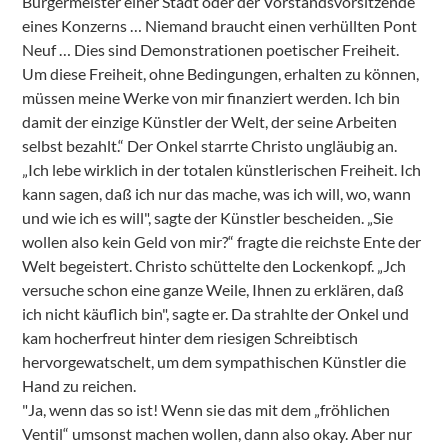
Bürgermeister einer Stadt oder der Vorstandsvorsitzende
eines Konzerns … Niemand braucht einen verhüllten Pont
Neuf … Dies sind Demonstrationen poetischer Freiheit.
Um diese Freiheit, ohne Bedingungen, erhalten zu können,
müssen meine Werke von mir finanziert werden. Ich bin
damit der einzige Künstler der Welt, der seine Arbeiten
selbst bezahlt.“ Der Onkel starrte Christo ungläubig an.
„Ich lebe wirklich in der totalen künstlerischen Freiheit. Ich
kann sagen, daß ich nur das mache, was ich will, wo, wann
und wie ich es will", sagte der Künstler bescheiden. „Sie
wollen also kein Geld von mir?“ fragte die reichste Ente der
Welt begeistert. Christo schüttelte den Lockenkopf. „Jch
versuche schon eine ganze Weile, Ihnen zu erklären, daß
ich nicht käuflich bin", sagte er. Da strahlte der Onkel und
kam hocherfreut hinter dem riesigen Schreibtisch
hervorgewatschelt, um dem sympathischen Künstler die
Hand zu reichen.
"Ja, wenn das so ist! Wenn sie das mit dem „fröhlichen
Ventil“ umsonst machen wollen, dann also okay. Aber nur