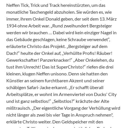
Neffen Tick, Trick und Track hereinstürzten, um das
monatliche Taschengeld abzuholen. Sie würden es, wie
immer, ihrem Onkel Donald geben, der seit dem 13. März
1934 ohne Arbeit war. „Rund zweihundert Bergsteiger
werden wir brauchen … Dabei wird kein einziger Nagel in
das Gebäude geschlagen, keine Schraube verwendet“,
erläuterte Christo das Projekt. „Bergsteiger auf dem
Dach!“ heulte der Onkel auf, „Verhüllte Profis! Räuber!
Gewerkschafter! Panzerknacker!“ „Aber Onkelehen, du
tust ihm Unrecht! Das ist SuperChristo!“ riefen die drei
kleinen, klugen Neffen unisono. Denn sie hatten den
Künstler an seinem furchtbaren Akzent und seiner
schäbigen Safari-Jacke erkannt. „Er schafft überall
Arbeitsplätze, er wohnt im Armenviertel von Ducks' City
und ist ganz selbstlos!“ „Selbstlos?“ krächzte der Alte
mißtrauisch. „Der eigentliche Vorgang der Verhüllung wird
nicht länger als zwei bis vier Tage in Anspruch nehmen",
erklärte Christo weiter. Den Geldspeicher mit den