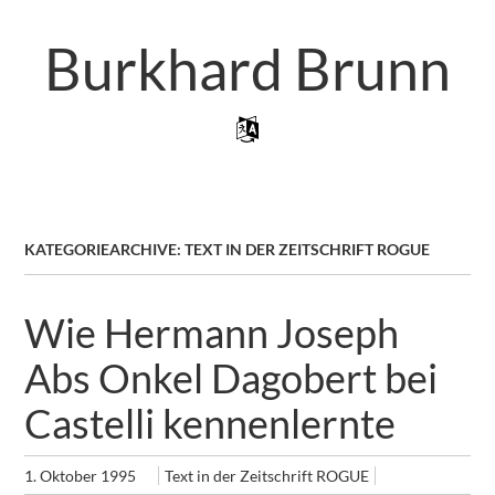
Zum
Artikel
Burkhard Brunn
Springen
Zum Inhalt Springen
Menü
KATEGORIEARCHIVE:
TEXT IN DER ZEITSCHRIFT ROGUE
Wie Hermann Joseph
Abs Onkel Dagobert bei
Castelli kennenlernte
1. Oktober 1995
Text in der Zeitschrift ROGUE