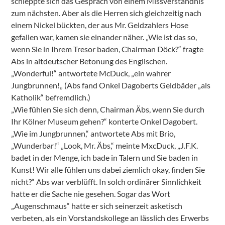
schleppte sich das Gespräch von einem Missverständnis
zum nächsten. Aber als die Herren sich gleichzeitig nach
einem Nickel bückten, der aus Mr. Geldzahlers Hose
gefallen war, kamen sie einander näher. „Wie ist das so,
wenn Sie in Ihrem Tresor baden, Chairman Döck?“ fragte
Abs in altdeutscher Betonung des Englischen.
„Wonderful!“ antwortete McDuck, „ein wahrer
Jungbrunnen!„ (Abs fand Onkel Dagoberts Geldbäder „als
Katholik“ befremdlich.)
„Wie fühlen Sie sich denn, Chairman Äbs, wenn Sie durch
Ihr Kölner Museum gehen?“ konterte Onkel Dagobert.
„Wie im Jungbrunnen,“ antwortete Abs mit Brio,
„Wunderbar!“ „Look, Mr. Äbs,“ meinte MxcDuck, „J.F.K.
badet in der Menge, ich bade in Talern und Sie baden in
Kunst! Wir alle fühlen uns dabei ziemlich okay, finden Sie
nicht?“ Abs war verblüfft. In solch ordinärer Sinnlichkeit
hatte er die Sache nie gesehen. Sogar das Wort
„Augenschmaus“ hatte er sich seinerzeit asketisch
verbeten, als ein Vorstandskollege an lässlich des Erwerbs