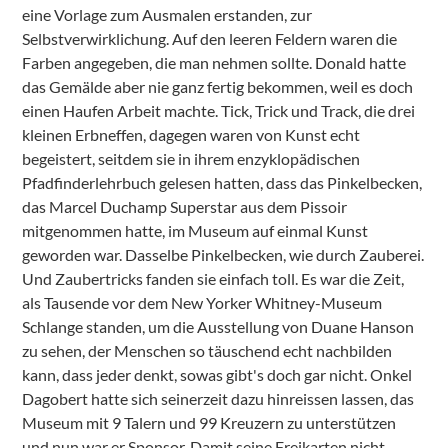
eine Vorlage zum Ausmalen erstanden, zur
Selbstverwirklichung. Auf den leeren Feldern waren die
Farben angegeben, die man nehmen sollte. Donald hatte
das Gemälde aber nie ganz fertig bekommen, weil es doch
einen Haufen Arbeit machte. Tick, Trick und Track, die drei
kleinen Erbneffen, dagegen waren von Kunst echt
begeistert, seitdem sie in ihrem enzyklopädischen
Pfadfinderlehrbuch gelesen hatten, dass das Pinkelbecken,
das Marcel Duchamp Superstar aus dem Pissoir
mitgenommen hatte, im Museum auf einmal Kunst
geworden war. Dasselbe Pinkelbecken, wie durch Zauberei.
Und Zaubertricks fanden sie einfach toll. Es war die Zeit,
als Tausende vor dem New Yorker Whitney-Museum
Schlange standen, um die Ausstellung von Duane Hanson
zu sehen, der Menschen so täuschend echt nachbilden
kann, dass jeder denkt, sowas gibt's doch gar nicht. Onkel
Dagobert hatte sich seinerzeit dazu hinreissen lassen, das
Museum mit 9 Talern und 99 Kreuzern zu unterstützen
und nun war er Sponsor. Damit seine Freikarten nicht