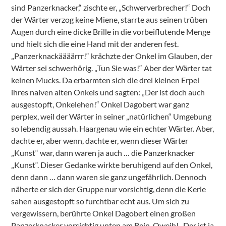
sind Panzerknacker,“ zischte er, „Schwerverbrecher!“ Doch
der Wärter verzog keine Miene, starrte aus seinen trüben
Augen durch eine dicke Brille in die vorbeiflutende Menge
und hielt sich die eine Hand mit der anderen fest.
„Panzerknackäääärrr!“ krächzte der Onkel im Glauben, der
Wärter sei schwerhörig. „Tun Sie was!“ Aber der Wärter tat
keinen Mucks. Da erbarmten sich die drei kleinen Erpel
ihres naiven alten Onkels und sagten: „Der ist doch auch
ausgestopft, Onkelehen!“ Onkel Dagobert war ganz
perplex, weil der Wärter in seiner „natürlichen“ Umgebung
so lebendig aussah. Haargenau wie ein echter Wärter. Aber,
dachte er, aber wenn, dachte er, wenn dieser Wärter
„Kunst“ war, dann waren ja auch … die Panzerknacker
„Kunst“. Dieser Gedanke wirkte beruhigend auf den Onkel,
denn dann … dann waren sie ganz ungefährlich. Dennoch
näherte er sich der Gruppe nur vorsichtig, denn die Kerle
sahen ausgestopft so furchtbar echt aus. Um sich zu
vergewissern, berührte Onkel Dagobert einen großen
Panzerknacker vorsichtig unten am Bein. Oweih! „Der ist ja