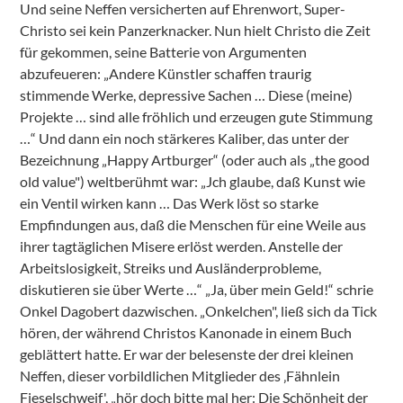
Und seine Neffen versicherten auf Ehrenwort, Super-
Christo sei kein Panzerknacker. Nun hielt Christo die Zeit
für gekommen, seine Batterie von Argumenten
abzufeueren: „Andere Künstler schaffen traurig
stimmende Werke, depressive Sachen … Diese (meine)
Projekte … sind alle fröhlich und erzeugen gute Stimmung
…“ Und dann ein noch stärkeres Kaliber, das unter der
Bezeichnung „Happy Artburger“ (oder auch als „the good
old value") weltberühmt war: „Jch glaube, daß Kunst wie
ein Ventil wirken kann … Das Werk löst so starke
Empfindungen aus, daß die Menschen für eine Weile aus
ihrer tagtäglichen Misere erlöst werden. Anstelle der
Arbeitslosigkeit, Streiks und Ausländerprobleme,
diskutieren sie über Werte …“ „Ja, über mein Geld!“ schrie
Onkel Dagobert dazwischen. „Onkelchen", ließ sich da Tick
hören, der während Christos Kanonade in einem Buch
geblättert hatte. Er war der belesenste der drei kleinen
Neffen, dieser vorbildlichen Mitglieder des ‚Fähnlein
Fieselschweif', „hör doch bitte mal her: Die Schönheit der