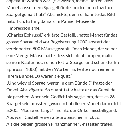
angekauft worden war: „Sie wissen, meine Herren, dass
Manet ausser dem Spargelbündel noch einen einzelnen
Spargel gemalt hat?“ Abs nickte, denn er kannte das Bild
natürlich. Es hing damals im Pariser Musee de
l’Impressionisme.
„Charles Ephrussi,“ erklärte Castelli, „hatte Manet für das
grosse Spargelbild vor Begeisterung 1000 anstatt der
vereinbarten 800 Mäuse gezahlt. Doch Manet, der selber
eine Menge Mäuse hatte, liess sich nicht lumpen, malte
seinem Käufer noch einen Extra-Spargel und schenkte ihn
Ephrussi (1880) mit den Worten: Es fehlte noch einer in
Ihrem Bündel. Da waren sie quitt.“
„Und wieviel Spargel waren in dem Bündel?“ fragte der
Onkel. Abs zögerte. So quantitativ hatte er das Gemälde
nie gesehen. Aber sein Gedächtnis sagte ihm, dass es 26
Spargel sein mussten. „Warum hat dieser Manet dann nicht
5.200.- Mäuse verlangt?“ meinte der Onkel missbilligend.
Abs warf Castelli einen alteuropäischen Blick zu.
Als die beiden grossen Finanzmänner Anstalten trafen,