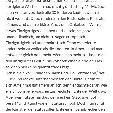
„Je gleicher etwas ist, desto amerikanischer ist es auch,“
korrigierte Warhol ihn nachsichtig und schlug Mr. McDuck
allen Ernstes vor, doch alle 30 Bilder zu kaufen, wenn er
nicht wolle, daß auch andere in den Besitz seines Portraits
kämen. Und dann erklärte Andy dem Onkel, sein Wunsch,
etwas Einzigartiges zu haben und zu sein, sei ganz
unamerikanisch, um nicht zu sagen europäisch.
Einzigartigkeit sei undemokratisch. Denn es bedeute
anders sein zu wollen als die anderen. In Amerika sei man
entweder gleich oder mehr. Wenn man mehr sei, lasse man
den übrigen das Gefühl, sie könnten einen einholen. Das
sei dann bloß eine quantitative Frage.
„Ich bin ein 255-Trillionen-Taler-und-12-CentsMann,“ rief
Duck und reckte unternehmerisch den Bürzel. Er fühlte
sich auf einmal gut amerikanisch, denn er dachte daran, wie
er sich vom Tellerwäscher zur reichsten Ente der Welt usw.
Aber was nützte ihm das, wenn er kein Statussymbol
besaß? Und Kunst war ein Statussymbol! Doch nun schuf
der Künstler der statustollen Ente einen bahnbrechenden