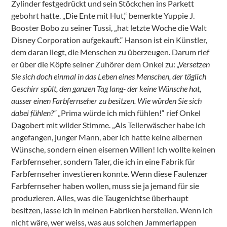
Zylinder festgedrückt und sein Stöckchen ins Parkett
gebohrt hatte. „Die Ente mit Hut,“ bemerkte Yuppie J.
Booster Bobo zu seiner Tussi, „hat letzte Woche die Walt
Disney Corporation aufgekauft.“ Hanson ist ein Künstler,
dem daran liegt, die Menschen zu überzeugen. Darum rief
er über die Köpfe seiner Zuhörer dem Onkel zu:
„Versetzen
Sie sich doch einmal in das Leben eines Menschen, der täglich
Geschirr spült, den ganzen Tag lang- der keine Wünsche hat,
ausser einen Farbfernseher zu besitzen. Wie würden Sie sich
dabei fühlen?“
„Prima würde ich mich fühlen!“ rief Onkel
Dagobert mit wilder Stimme. „Als Tellerwäscher habe ich
angefangen, junger Mann, aber ich hatte keine albernen
Wünsche, sondern einen eisernen Willen! Ich wollte keinen
Farbfernseher, sondern Taler, die ich in eine Fabrik für
Farbfernseher investieren konnte. Wenn diese Faulenzer
Farbfernseher haben wollen, muss sie ja jemand für sie
produzieren. Alles, was die Taugenichtse überhaupt
besitzen, lasse ich in meinen Fabriken herstellen. Wenn ich
nicht wäre, wer weiss, was aus solchen Jammerlappen