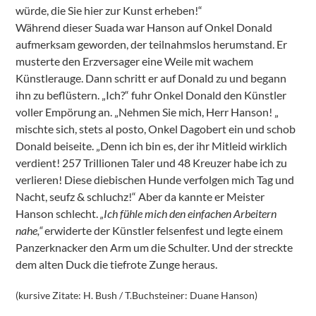
würde, die Sie hier zur Kunst erheben!“
Während dieser Suada war Hanson auf Onkel Donald
aufmerksam geworden, der teilnahmslos herumstand. Er
musterte den Erzversager eine Weile mit wachem
Künstlerauge. Dann schritt er auf Donald zu und begann
ihn zu beflüstern. „Ich?“ fuhr Onkel Donald den Künstler
voller Empörung an. „Nehmen Sie mich, Herr Hanson! „
mischte sich, stets al posto, Onkel Dagobert ein und schob
Donald beiseite. „Denn ich bin es, der ihr Mitleid wirklich
verdient! 257 Trillionen Taler und 48 Kreuzer habe ich zu
verlieren! Diese diebischen Hunde verfolgen mich Tag und
Nacht, seufz & schluchz!“ Aber da kannte er Meister
Hanson schlecht.
„Ich fühle mich den einfachen Arbeitern
nahe,“
erwiderte der Künstler felsenfest und legte einem
Panzerknacker den Arm um die Schulter. Und der streckte
dem alten Duck die tiefrote Zunge heraus.
(kursive Zitate: H. Bush / T.Buchsteiner: Duane Hanson)