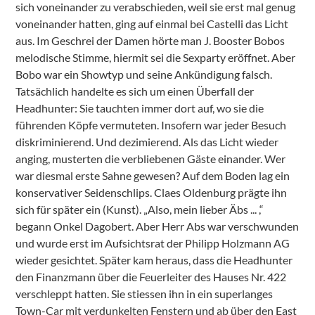
sich voneinander zu verabschieden, weil sie erst mal genug
voneinander hatten, ging auf einmal bei Castelli das Licht
aus. Im Geschrei der Damen hörte man J. Booster Bobos
melodische Stimme, hiermit sei die Sexparty eröffnet. Aber
Bobo war ein Showtyp und seine Ankündigung falsch.
Tatsächlich handelte es sich um einen Überfall der
Headhunter: Sie tauchten immer dort auf, wo sie die
führenden Köpfe vermuteten. Insofern war jeder Besuch
diskriminierend. Und dezimierend. Als das Licht wieder
anging, musterten die verbliebenen Gäste einander. Wer
war diesmal erste Sahne gewesen? Auf dem Boden lag ein
konservativer Seidenschlips. Claes Oldenburg prägte ihn
sich für später ein (Kunst). „Also, mein lieber Äbs ... ,“
begann Onkel Dagobert. Aber Herr Abs war verschwunden
und wurde erst im Aufsichtsrat der Philipp Holzmann AG
wieder gesichtet. Später kam heraus, dass die Headhunter
den Finanzmann über die Feuerleiter des Hauses Nr. 422
verschleppt hatten. Sie stiessen ihn in ein superlanges
Town-Car mit verdunkelten Fenstern und ab über den East