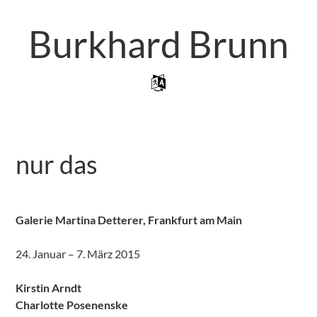
Zum
Artikel
Burkhard Brunn
Springen
Zum Inhalt Springen
Menü
nur das
Galerie Martina Detterer, Frankfurt am Main
24. Januar – 7. März 2015
Kirstin Arndt
Charlotte Posenenske